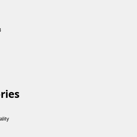
3
ries
lity
s