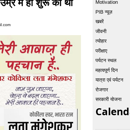
म्र में ही शुरू की थी
Motivation
PIB न्यूज़
खबरें
il.com
जीवनी
त्योहार
परीक्षाए
पर्यटन स्थल
महत्वपूर्ण दिन
यात्रा एवं पर्यटन
रोजगार
सरकारी योजना
Calend