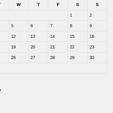
T
W
T
F
S
S
1
2
5
6
7
8
9
12
13
14
15
16
19
20
21
22
23
26
27
28
29
30
y
s