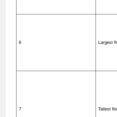
6
Largest f
7
Tallest fl