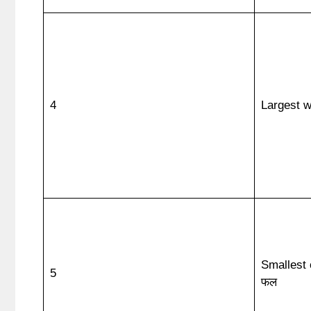
4
Largest wa
Smallest c
5
फल