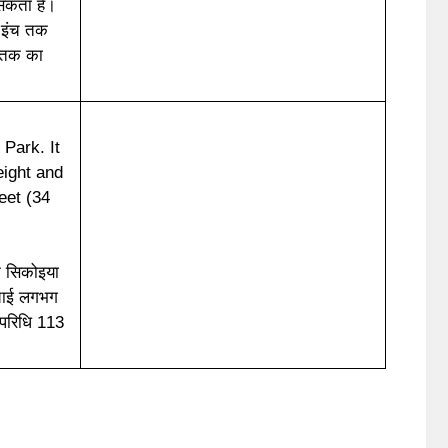
सकता है।
0 इंच तक
ई तक का
 Park. It
eight and
eet (34
े सिकोइया
ंचाई लगभग
परिधि 113